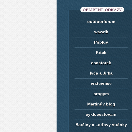
OBLÍBENÉ ODKAZY
outdoorforum
wawrik
Přípluv
Krtek
epastorek
Ivča a Jirka
vrstevnice
progym
Martinův blog
cyklocestovani
Barčiny a Laďovy stránky