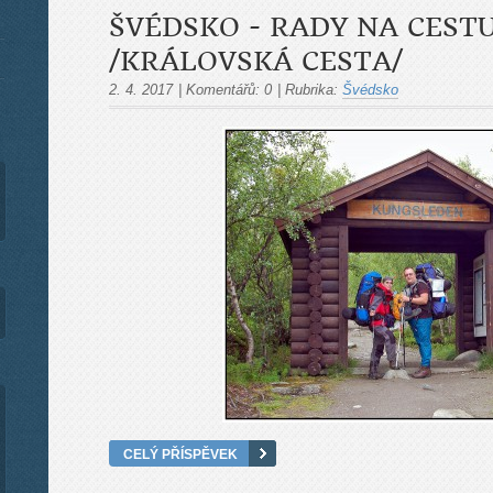
ŠVÉDSKO - RADY NA CEST
/KRÁLOVSKÁ CESTA/
2. 4. 2017
|
Komentářů:
0
|
Rubrika:
Švédsko
CELÝ PŘÍSPĚVEK