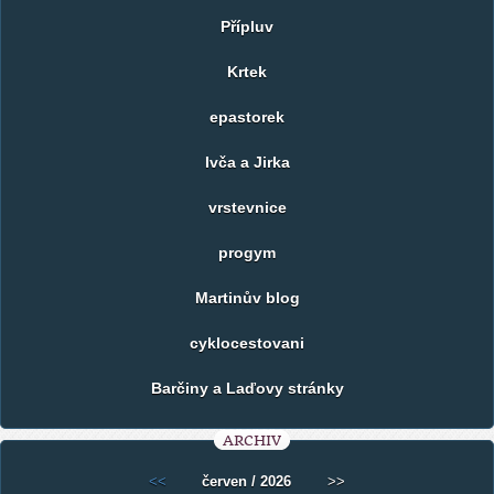
Přípluv
Krtek
epastorek
Ivča a Jirka
vrstevnice
progym
Martinův blog
cyklocestovani
Barčiny a Laďovy stránky
ARCHIV
<<
červen / 2026
>>