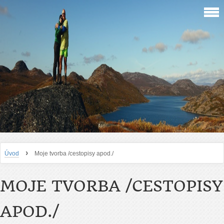
›
Úvod
Moje tvorba /cestopisy apod./
MOJE TVORBA /CESTOPISY
APOD./