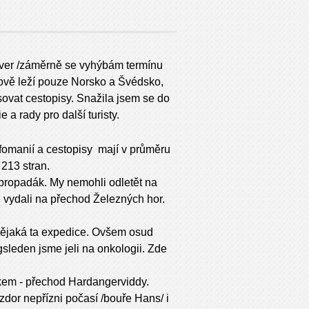
ever /záměrně se vyhýbám termínu
ově leží pouze Norsko a Švédsko,
sovat cestopisy. Snažila jsem se do
e a rady pro další turisty.
afomanií a cestopisy mají v průměru
213 stran.
 propadák. My nemohli odletět na
 vydali na přechod Železných hor.
 nějaká ta expedice. Ovšem osud
gsleden jsme jeli na onkologii. Zde
kem - přechod Hardangerviddy.
dor nepřízni počasí /bouře Hans/ i