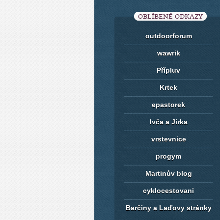
OBLÍBENÉ ODKAZY
outdoorforum
wawrik
Přípluv
Krtek
epastorek
Ivča a Jirka
vrstevnice
progym
Martinův blog
cyklocestovani
Barčiny a Laďovy stránky