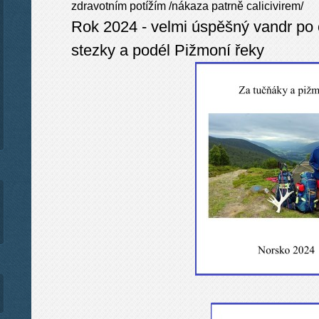
zdravotním potížím /nákaza patrně calicivirem/
Rok 2024 - velmi úspěšný vandr po 
stezky a podél Pižmoní řeky