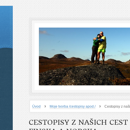
›
›
Úvod
Moje tvorba /cestopisy apod./
Cestopisy z naš
CESTOPISY Z NAŠICH CEST