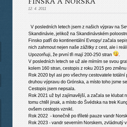
FINSKA A NORSKA
12. 4. 2011
V posledních letech jsem z našich výprav na S
Skandinávie, jelikož na Skandinávském poloostr
Finsko patří do kontinentální Evropy/ začala sepi
nich zahrnout nejen naše zážitky z cest, ale i reáli
Upozorňuji, že první tři mají 200-250 stran
.
V posledních letech se už ale mírním se svou gr
kolem 160 stran, cestopis z roku 2015 pro změnu 
Rok 2020 byl asi pro všechny cestovatele totální
druhou výpravu do Grónska, a místo toho jsme se
Cestopis jsem nepsala.
Rok 2021 už byl zajímavější, a začala se klubat
tomu chtěl jinak, a místo do Švédska na trek Kun
ovšem cestopis vznikl.
Rok 2022 - konečně po tříleté pauze vandr Nors
Rok 2023 - vandr severním Norskem, zvládnutý vz